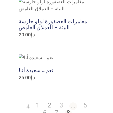
ADD TO CART
مغامرات العصفورة لولو حارسة
البيئة – العملاق الغامض
د.إ
20.00
ADD TO CART
!نعم… سعيدة أنا
د.إ
25.00
1
2
3
…
5
6
7
8