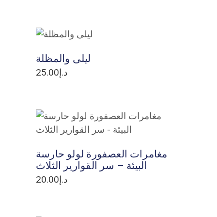
ADD TO CART
ليلى والمظلة
د.إ
25.00
ADD TO CART
مغامرات العصفورة لولو حارسة
البيئة – سر القوارير الثلاث
د.إ
20.00