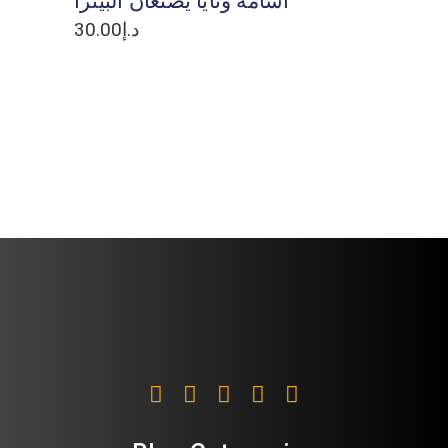
أسامة ونايا يصنعان البيتزا
30.00
د.إ