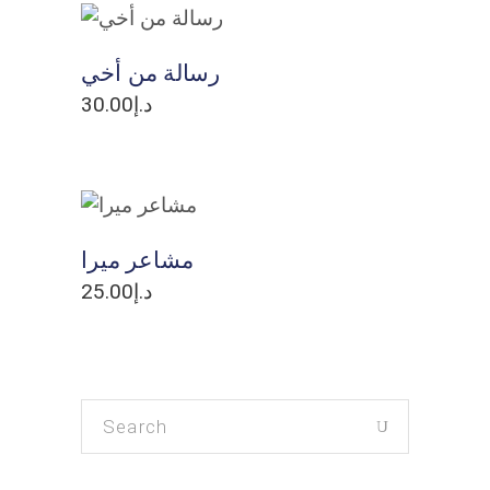
ADD TO CART
رسالة من أخي
30.00
د.إ
ADD TO CART
مشاعر ميرا
25.00
د.إ
Search
for: