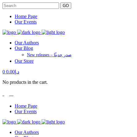
GO
Home Page
Our Events
Our Authors
Our Blog
New releases – صدر حديثًا
Our Store
0
0.00
د.إ
No products in the cart.
العربية
Home Page
Our Events
Our Authors