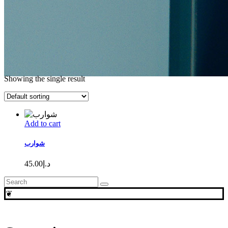
Showing the single result
products
د. سمر مدني علاقي
Add to cart
شوارب
45.00
د.إ
Search
for:
❦