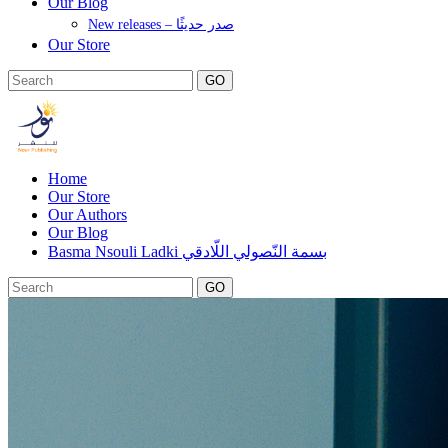
Our Blog
New releases – صدر حديثًا
Our Store
GO
Home
Our Store
Our Authors
Our Blog
Basma Nsouli Ladki بسمة النّصولي اللّادقي
GO