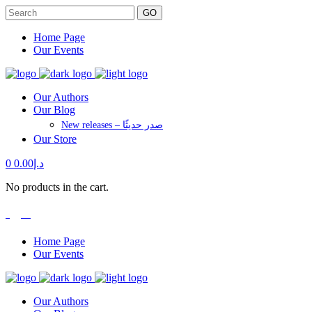
GO
Home Page
Our Events
Our Authors
Our Blog
New releases – صدر حديثًا
Our Store
0
0.00
د.إ
No products in the cart.
العربية
Home Page
Our Events
Our Authors