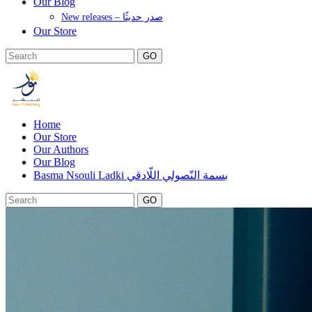
Our Blog
New releases – صدر حديثًا
Our Store
GO
Home
Our Store
Our Authors
Our Blog
Basma Nsouli Ladki بسمة النّصولي اللّادقي
GO