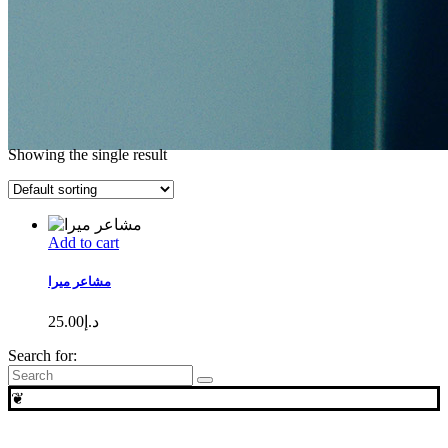
Showing the single result
products
Dr. Fadia Daas د. فادية دعاس
Add to cart
مشاعر ميرا
25.00
د.إ
Search for:
❦