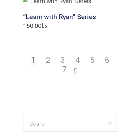
ADD TO CART
“Learn with Ryan” Series
150.00
د.إ
1
2
3
4
5
6
7
Search
for: